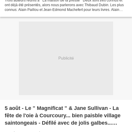
Trois auteurs réunis à " La maison de la presse " Deux sont très connus et
ont déjà été présentés, alors nous parlerons avec Thibaud Dubin. Les plus
connus: Alain Paillou et Jean-Edmond Machefert pour leurs livres. Alain
nous présente sa B.D " le Service...
Publicité
5 août - Le " Magnificat " & Jane Sullivan - La
fête de l'oie à Courcoury... bien paisble village
saintongeais - Défilé avec de jolis galbes...
valorisation d'un monde à la féminité affirmée -