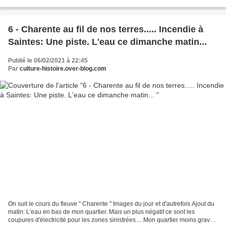
cette rue devenue rue Victor Hugo. Un...
6 - Charente au fil de nos terres..... Incendie à
Saintes: Une piste. L'eau ce dimanche matin...
Publié le 06/02/2021 à 22:45
Par
culture-histoire.over-blog.com
On suit le cours du fleuve " Charente " Images du jour et d'autrefois Ajout du
matin: L'eau en bas de mon quartier. Mais un plus négatif ce sont les
coupures d'électricité pour les zones sinistrées.... Mon quartier moins grave