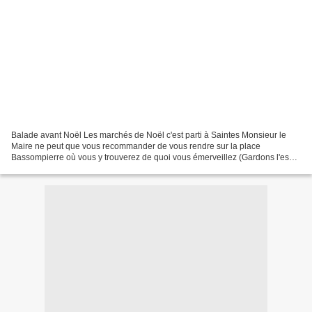
Balade avant Noël Les marchés de Noël c'est parti à Saintes Monsieur le
Maire ne peut que vous recommander de vous rendre sur la place
Bassompierre où vous y trouverez de quoi vous émerveillez (Gardons l'esprit
de l'enfance...) et vous distraire... presque...