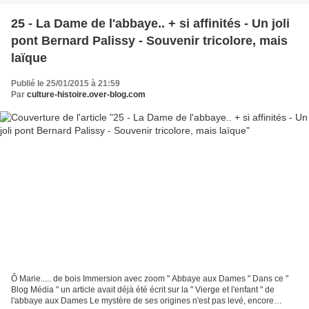
25 - La Dame de l'abbaye.. + si affinités - Un joli
pont Bernard Palissy - Souvenir tricolore, mais
laïque
Publié le 25/01/2015 à 21:59
Par
culture-histoire.over-blog.com
Ô Marie..... de bois Immersion avec zoom " Abbaye aux Dames " Dans ce "
Blog Média " un article avait déjà été écrit sur la " Vierge et l'enfant " de
l'abbaye aux Dames Le mystère de ses origines n'est pas levé, encore