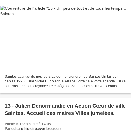
Saintes avant et de nos jours Le dernier vigneron de Saintes Un tailleur
depuis 1926.... rue Victor Hugo et rue Alsace Lorraine A votre agenda... si ce
sont vos idées en croyance Le collège de Saintes Octroi Travaux cours
national Le départ d'un grand...
13 - Julien Denormandie en Action Cœur de ville
Saintes. Accueil des maires Villes jumelées.
Publié le 13/07/2019 à 14:05
Par
culture-histoire.over-blog.com