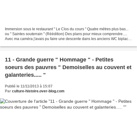
Immersion sous le restaurant " Le Clos du cours " Quatre mètres plus bas...
ou " Saintes souterrain " (Réédition) Des plans pour mieux comprendre.....
Avec ma caméra j'avais pu faire une descente dans les anciens WC biplaces
de la cour en contrebas.......
11 - Grande guerre " Hommage " - Petites
soeurs des pauvres " Demoiselles au couvent et
galanteries..... "
Publié le 11/11/2013 à 15:07
Par
culture-histoire.over-blog.com