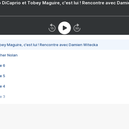
 DiCaprio et Tobey Maguire, c'est lui ! Rencontre avec Dam
bey Maguire, c'est lui ! Rencontre avec Damien Witecka
pher Nolan
e 6
e 5
e 4
e 3
s créatrices de la VF !
e 2
e 1