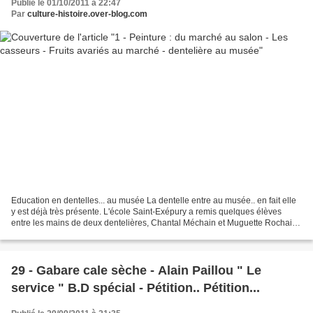
Publié le 01/10/2011 à 22:47
Par
culture-histoire.over-blog.com
Education en dentelles... au musée La dentelle entre au musée.. en fait elle
y est déjà très présente. L'école Saint-Exépury a remis quelques élèves
entre les mains de deux dentelières, Chantal Méchain et Muguette Rochais.
" La vie est un tout " Il faut...
29 - Gabare cale sèche - Alain Paillou " Le
service " B.D spécial - Pétition.. Pétition...