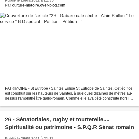
Publié le 29/09/2011 à 21:35
Par
culture-histoire.over-blog.com
PATRIMOINE - St Eutrope / Saintes Eglise St Eutrope de Saintes. Cet édifice
est construit sur les hauteurs de Saintes, à quelques dizaines de mètres au-
dessus l'amphithéâtre gallo-romain. Comme elle avait été construite hors les
remparts de la ville,...
26 - Sénatoriales, rugby et tourterelle....
Spiritualité ou patrimoine - S.P.Q.R Sénat romain
Publié le 26/09/2011 à 21:11