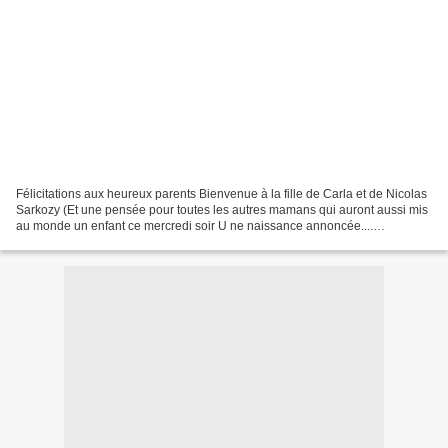
Félicitations aux heureux parents Bienvenue à la fille de Carla et de Nicolas
Sarkozy (Et une pensée pour toutes les autres mamans qui auront aussi mis
au monde un enfant ce mercredi soir U ne naissance annoncée....
♫♫♫♫♫♫♫♫ Allons l’enfant de la Patrie...