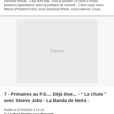
Dernière minute... Cela dure trop.. Faut la solution Ce cours a connu
plusieurs appelletions selon la politique du moment... Cours royal, cours
Wilson (Président USA), cours maréchal Pétain, cours national. Cours
national .. Un ruban de goudron dans la...
Publicité
7 - Primaires au P.S.... Déjà élue... - " La chute "
avec Steeve Jobs - La Banda de Neira -
Publié le 07/10/2011 à 13:14
Par
culture-histoire.over-blog.com