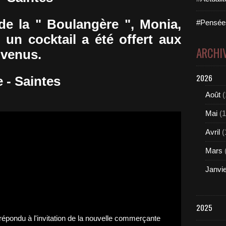
 de la " Boulangère ", Monia,
#Pensées
un cocktail a été offert aux
ARCHI
 venus.
2026
 - Saintes
Août
(
Mai
(1
Avril
(
Mars
Janvi
2025