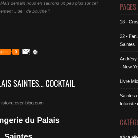
". Mais demain nous en saurons un peu plus sur cet
PAGES
sement... dit " de bouche ".
18 - Cra
22 - Fan'
Saintes
epost
0
Andrésy 
- New Yo
AIS SAINTES... COCKTAIL
Livre Mi
Saintes di
histoire.over-blog.com
futuriste
ngerie du Palais
CATÉG
Saintes
#Actualit