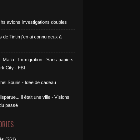
shs avions Investigations doubles
s de Tintin j'en ai connu deux à
- Mafia - Immigration - Sans-papiers
rk City - FBI
chel Souris - Idée de cadeau
sparue... Il était une ville - Visions
 du passé
ORIES
és (361)