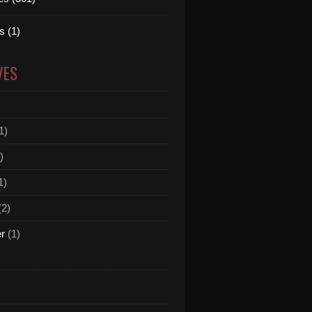
 (1)
VES
1)
)
1)
(2)
er
(1)