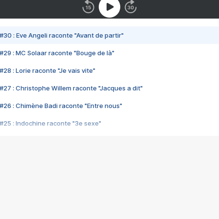
#30 : Eve Angeli raconte "Avant de partir"
#29 : MC Solaar raconte "Bouge de là"
28 : Lorie raconte "Je vais vite"
#27 : Christophe Willem raconte "Jacques a dit"
#26 : Chimène Badi raconte "Entre nous"
#25 : Indochine raconte "3e sexe"
#24 : Zaho raconte "C'est chelou"
#23 : Patrick Bruel raconte "Au café des délices"
#22 : Kyo raconte "Le chemin"
#21 : Nolwenn Leroy raconte "Cassé"
#20 : Patrick Hernandez raconte "Born to be alive"