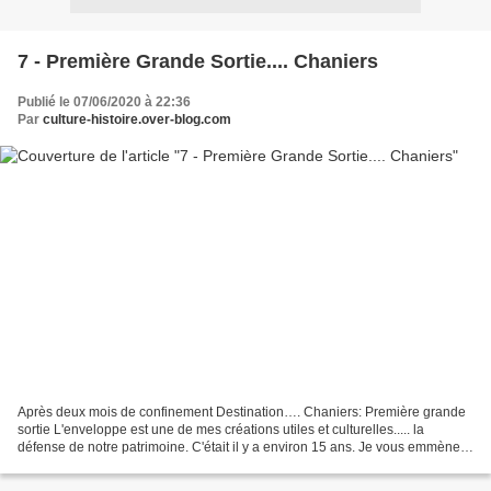
7 - Première Grande Sortie.... Chaniers
Publié le 07/06/2020 à 22:36
Par
culture-histoire.over-blog.com
Après deux mois de confinement Destination…. Chaniers: Première grande
sortie L'enveloppe est une de mes créations utiles et culturelles..... la
défense de notre patrimoine. C'était il y a environ 15 ans. Je vous emmène
au hasard des rues et des détails....