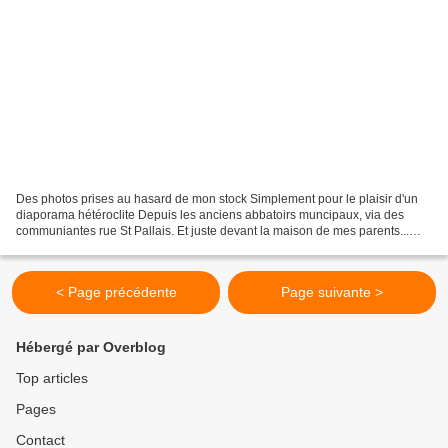
Des photos prises au hasard de mon stock Simplement pour le plaisir d'un
diaporama hétéroclite Depuis les anciens abbatoirs muncipaux, via des
communiantes rue St Pallais. Et juste devant la maison de mes parents...
une belle traction noire (Citroën)....
< Page précédente
Page suivante >
Hébergé par Overblog
Top articles
Pages
Contact