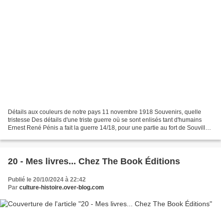
Détails aux couleurs de notre pays 11 novembre 1918 Souvenirs, quelle
tristesse Des détails d'une triste guerre où se sont enlisés tant d'humains
Ernest René Pénis a fait la guerre 14/18, pour une partie au fort de Souville,
il était infirmier brancardier....
20 - Mes livres... Chez The Book Éditions
Publié le 20/10/2024 à 22:42
Par
culture-histoire.over-blog.com