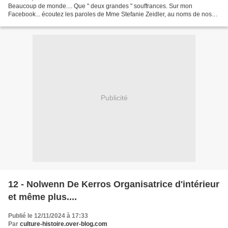
Beaucoup de monde.... Que " deux grandes " souffrances. Sur mon
Facebook... écoutez les paroles de Mme Stefanie Zeidler, au noms de nos
frères allemands (8500) reposant à Berneuil. Après...
Publicité
12 - Nolwenn De Kerros Organisatrice d'intérieur
et même plus....
Publié le 12/11/2024 à 17:33
Par
culture-histoire.over-blog.com