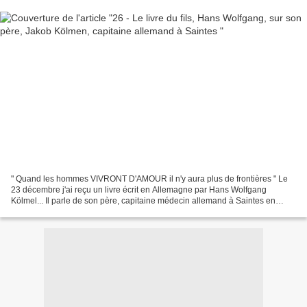
" Quand les hommes VIVRONT D'AMOUR il n'y aura plus de frontières " Le
23 décembre j'ai reçu un livre écrit en Allemagne par Hans Wolfgang
Kölmel... Il parle de son père, capitaine médecin allemand à Saintes en
1941... puis le tragique destin. Oui de...