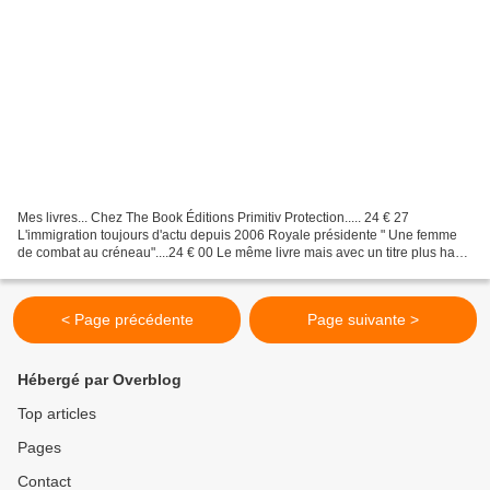
Mes livres... Chez The Book Éditions Primitiv Protection..... 24 € 27
L'immigration toujours d'actu depuis 2006 Royale présidente " Une femme
de combat au créneau"....24 € 00 Le même livre mais avec un titre plus haut
Il était une ville..... 35 € 24 Des...
< Page précédente
Page suivante >
Hébergé par Overblog
Top articles
Pages
Contact