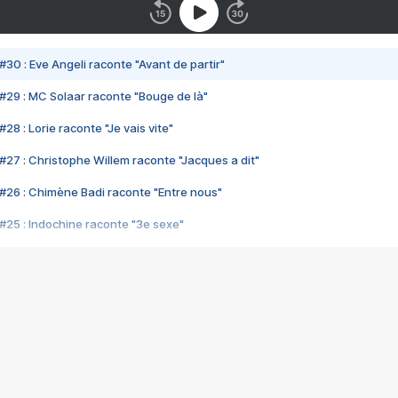
#30 : Eve Angeli raconte "Avant de partir"
#29 : MC Solaar raconte "Bouge de là"
28 : Lorie raconte "Je vais vite"
#27 : Christophe Willem raconte "Jacques a dit"
#26 : Chimène Badi raconte "Entre nous"
#25 : Indochine raconte "3e sexe"
#24 : Zaho raconte "C'est chelou"
#23 : Patrick Bruel raconte "Au café des délices"
#22 : Kyo raconte "Le chemin"
#21 : Nolwenn Leroy raconte "Cassé"
#20 : Patrick Hernandez raconte "Born to be alive"