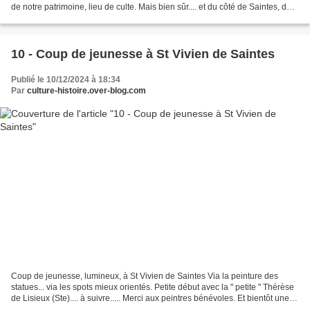
de notre patrimoine, lieu de culte. Mais bien sûr.... et du côté de Saintes, du
côté des humains engagés...
10 - Coup de jeunesse à St Vivien de Saintes
Publié le 10/12/2024 à 18:34
Par
culture-histoire.over-blog.com
Coup de jeunesse, lumineux, à St Vivien de Saintes Via la peinture des
statues... via les spots mieux orientés. Petite début avec la " petite " Thérèse
de Lisieux (Ste).... à suivre..... Merci aux peintres bénévoles. Et bientôt une
exposition sur le "...