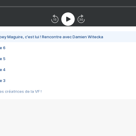
bey Maguire, c'est lui ! Rencontre avec Damien Witecka
e 6
e 5
e 4
e 3
s créatrices de la VF !
e 2
e 1
e Mektoub My Love arrive enfin ! Rencontre avec Shaïn Boumedine et Sal
i : après Toni en famille