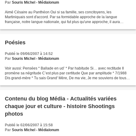
Par
Souris Michel - Médialonum
Aimé Césaire au Panthéon Oui si sa famille, ses concitoyens, les
Martiniquais sont d'accord. Par sa formidable approche de la langue
française, notre langue nationale, qui fut plus qu'une approche, il aura
permis de formidables liens entre Martiniquais...
Poésies
Publié le 09/06/2007 à 14:52
Par
Souris Michel - Médialonum
Voir aussi: Pensées * Ballade en ud’ * Par habitude Si… avec rectitude Il
promène sa négritude C’est plus par certitude Que par amplitude * 7/1988
Dis grand-mère * Tu sais Grand' Mère, De ma vie, Je me souviens de tous
ces bons instants. Rappelle-toi...
Contenu du blog Média - Actualités variées
chaque jour et culture - histoire Shootings
photos
Publié le 02/06/2007 à 15:58
Par
Souris Michel - Médialonum