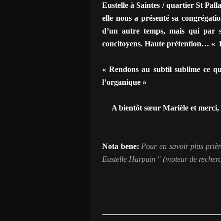
Eustelle à Saintes / quartier St Palla
elle nous a présenté sa congrégation 
d’un autre temps, mais qui par sa
concitoyens. Haute prétention… « E
« Rendons au subtil sublime ce qui
l’organique »
A bientôt sœur Marièle et merci, à
Nota bene:
P
our en savoir plus prièr
Eustelle Harpain " (moteur de recher