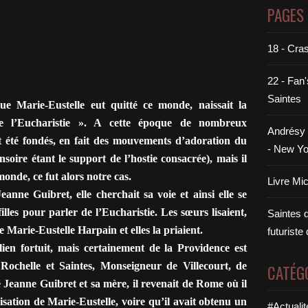
PAGES
18 - Cra
22 - Fan'
Saintes
arie-Eustelle eut quitté ce monde, naissait la
e l’Eucharistie ». A cette époque de nombreux
Andrésy 
 été fondés, en fait des mouvements d’adoration du
- New Yo
soire étant le support de l’hostie consacrée), mais il
 monde, ce fut alors notre cas.
Livre Mi
ne Guibret, elle cherchait sa voie et ainsi elle se
illes pour parler de l’Eucharistie. Les sœurs lisaient,
Saintes di
e Marie-Eustelle Harpain et elles la priaient.
futuriste
n fortuit, mais certainement de la Providence est
Rochelle et Saintes, Monseigneur de Villecourt, de
CATÉG
 Jeanne Guibret et sa mère, il revenait de Rome où il
sation de Marie-Eustelle, voire qu’il avait obtenu un
#Actualit