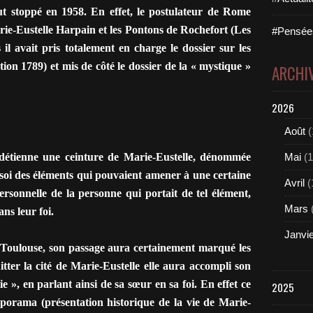
fut stoppé en 1958. En effet, le postulateur de Rome
arie-Eustelle Harpain et les Pontons de Rochefort (Les
#Pensées
 il avait pris totalement en charge le dossier sur les
ion 1789) et mis de côté le dossier de la « mystique »
ARCHI
2026
Août
(
tienne une ceinture de Marie-Eustelle, dénommée
Mai
(1
sur soi des éléments qui pouvaient amener à une certaine
Avril
(
ersonnelle de la personne qui portait de tel élément,
Mars
ns leur foi.
Janvi
ulouse, son passage aura certainement marqué les
itter la cité de Marie-Eustelle elle aura accompli son
e », en parlant ainsi de sa sœur en sa foi. En effet ce
2025
porama (présentation historique de la vie de Marie-