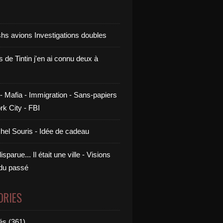
shs avions Investigations doubles
s de Tintin j'en ai connu deux à
- Mafia - Immigration - Sans-papiers
rk City - FBI
chel Souris - Idée de cadeau
sparue... Il était une ville - Visions
 du passé
ORIES
és (361)