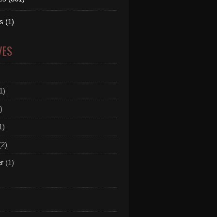
 (1)
VES
1)
)
1)
(2)
er
(1)