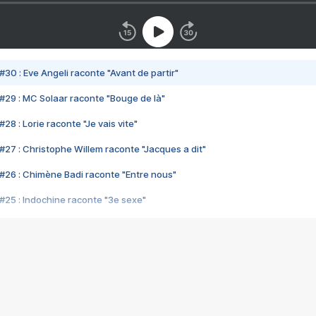
#30 : Eve Angeli raconte "Avant de partir"
#29 : MC Solaar raconte "Bouge de là"
28 : Lorie raconte "Je vais vite"
#27 : Christophe Willem raconte "Jacques a dit"
#26 : Chimène Badi raconte "Entre nous"
#25 : Indochine raconte "3e sexe"
#24 : Zaho raconte "C'est chelou"
#23 : Patrick Bruel raconte "Au café des délices"
#22 : Kyo raconte "Le chemin"
#21 : Nolwenn Leroy raconte "Cassé"