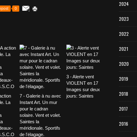
2024
epost
0
2023
2022
2021
2020
3 - Alerte vent
2019
VIOLENT en 17
Images sur deux
2018
action
7 - Galerie à nu avec
jours: Saintes
le. La
Instant Art. Un mur
2017
pour le cadran
a
solaire. Vent et volet.
ta
Saintes la
2016
deaux-
méridionale. Sportifs
B.S.C.O
de l'élagage.