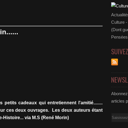
Actualité
Culture -
(Dont gue
n......
Pensées 
SUIVE
NEWSL
Abonnez-
articles 
 petits cadeaux qui entretiennent l'amitié........
pour ces deux ouvrages. Les deux auteurs étant
Email
-Histoire... via M.S (René Morin)