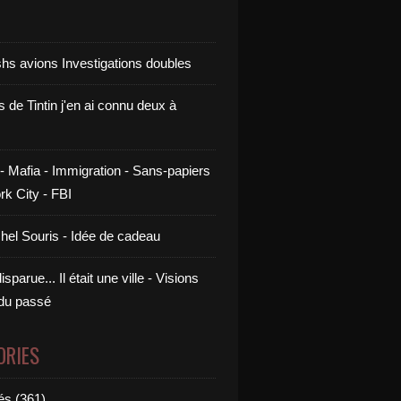
shs avions Investigations doubles
s de Tintin j'en ai connu deux à
- Mafia - Immigration - Sans-papiers
rk City - FBI
chel Souris - Idée de cadeau
sparue... Il était une ville - Visions
 du passé
ORIES
és (361)