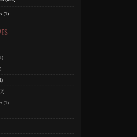
 (1)
VES
1)
)
1)
(2)
er
(1)