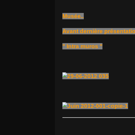
Musée..
Avant dernière présentation
" Intra muros "