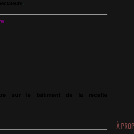
pectateurs
.
re
re sur le bâtiment de la recette
À PRO