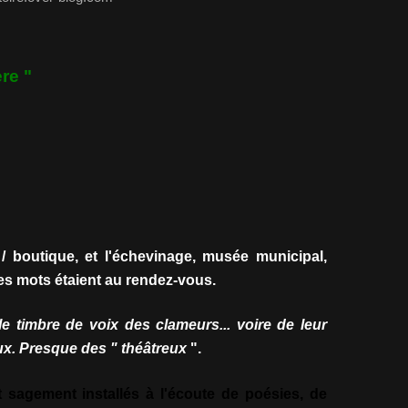
re "
/ boutique, et l'échevinage, musée municipal,
des mots étaient au rendez-vous.
e timbre de voix des clameurs... voire de leur
x. Presque des " théâtreux
".
 sagement installés à l'écoute de poésies, de