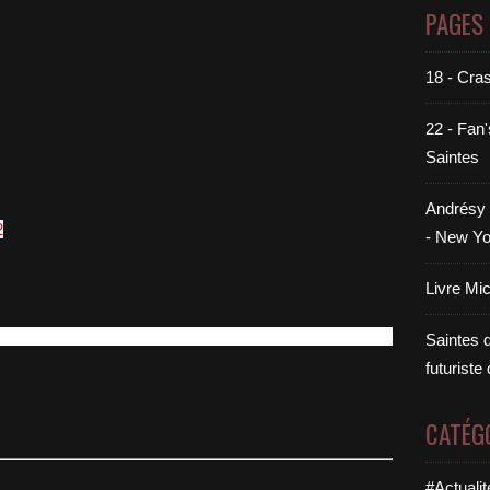
PAGES
18 - Cra
22 - Fan'
Saintes
Andrésy 
- New Yo
Livre Mi
rgnées, pas les petits oiseaux à éclore à une vie
Saintes di
futuriste
CATÉG
#Actualit