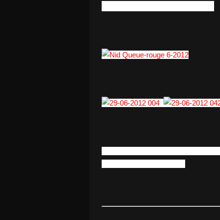
Nature sauvage et fragile
La fleur et la souris seront épa
pourtant programmée.