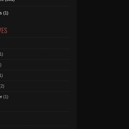
 (1)
VES
1)
)
1)
(2)
er
(1)