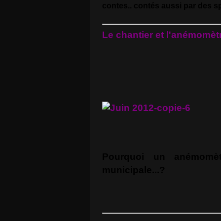
contes.. contés aussi par des s
Le chantier et l'anémomèt
Pourquoi un anémomèt
municipale...?