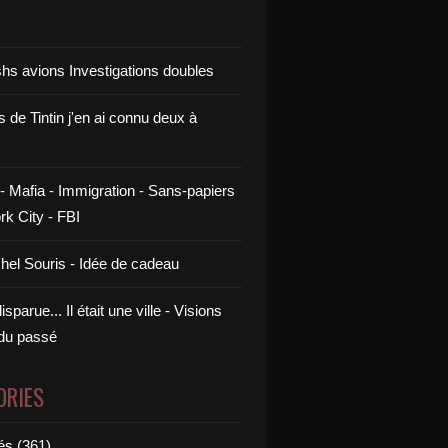
shs avions Investigations doubles
s de Tintin j'en ai connu deux à
- Mafia - Immigration - Sans-papiers
rk City - FBI
chel Souris - Idée de cadeau
sparue... Il était une ville - Visions
 du passé
ORIES
és (361)