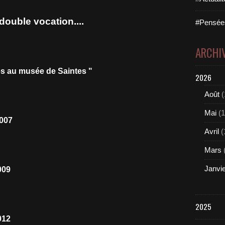
ouble vocation....
#Pensées
ARCHI
ues au musée de Saintes "
2026
Août
(
Mai
(1
Avril
(
Mars
Janvi
2025