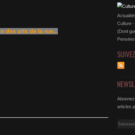
Actualité
Culture -
 des arts de la rue...
(Dont gue
Pensées 
SUIVE
NEWSL
Abonnez-
articles 
Email