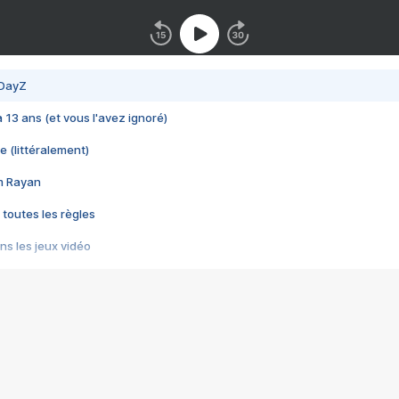
 DayZ
 a 13 ans (et vous l'avez ignoré)
e (littéralement)
im Rayan
 toutes les règles
s les jeux vidéo
us choquant de Rockstar ? - Le scandale BULLY
e plus moche de Steam
du RÊVE tourne au CAUCHEMAR
pendant 8 heures