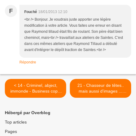
F
Fouché
18/01/2013 12:10
<br /> Bonjour. Je voudrais juste apporter une légère
modification à votre article. Vous faites une erreur en disant
que Raymond tillaud était fils de roulant. Son père était bien
cheminot, mais<br /> travaillait aux ateliers de Saintes. C'est
dans ces mêmes ateliers que Raymond Tillaud a débuté
avant d'intégrer le dépôt traction de Saintes.<br />
Répondre
< 14 - Criminel, abject,
21 - Chasseur de têtes..
immonde - Business copie
mais aussi d'images ...
... &amp; les USA
historiques - Humour -
Couturière mobile >
Hébergé par Overblog
Top articles
Pages