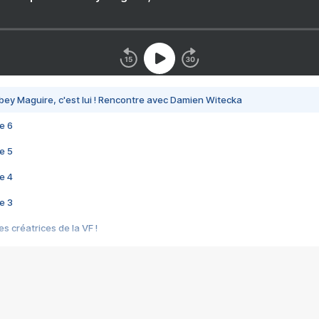
bey Maguire, c'est lui ! Rencontre avec Damien Witecka
e 6
e 5
e 4
e 3
s créatrices de la VF !
e 2
e 1
e Mektoub My Love arrive enfin ! Rencontre avec Shaïn Boumedine et Sal