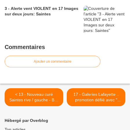
3 - Alerte vent VIOLENT en 17 Images
sur deux jours: Saintes
Commentaires
Ajouter un commentaire
< 13 - Nouveau curé
17 - Galeries Lafayette ..
Saintes rive / gauche - Bon
promotion défilé avec "
point Monsieur le Maire...
Chacha chérie " femme de
tag effacé - Point de vue,
scène ou du paraître >
les Galeries Lafayette -
Hébergé par Overblog
Contravention = PV Rue St
Vivien - Journées du
Top articles