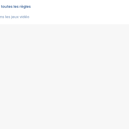
 toutes les règles
s les jeux vidéo
us choquant de Rockstar ? - Le scandale BULLY
e plus moche de Steam
du RÊVE tourne au CAUCHEMAR
pendant 8 heures
it… à tort
umiliés par un jeu vidéo
ire - Final Fantasy 8
ti un empire - Age of Empires
story DOFUS
tard, il crée l'un des pires jeux de tous les temps, MindsEye.