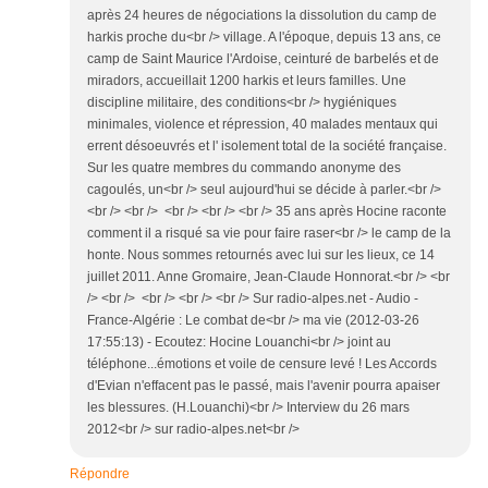
après 24 heures de négociations la dissolution du camp de
harkis proche du<br /> village. A l'époque, depuis 13 ans, ce
camp de Saint Maurice l'Ardoise, ceinturé de barbelés et de
miradors, accueillait 1200 harkis et leurs familles. Une
discipline militaire, des conditions<br /> hygiéniques
minimales, violence et répression, 40 malades mentaux qui
errent désoeuvrés et l' isolement total de la société française.
Sur les quatre membres du commando anonyme des
cagoulés, un<br /> seul aujourd'hui se décide à parler.<br />
<br /> <br /> <br /> <br /> <br /> 35 ans après Hocine raconte
comment il a risqué sa vie pour faire raser<br /> le camp de la
honte. Nous sommes retournés avec lui sur les lieux, ce 14
juillet 2011. Anne Gromaire, Jean-Claude Honnorat.<br /> <br
/> <br /> <br /> <br /> <br /> Sur radio-alpes.net - Audio -
France-Algérie : Le combat de<br /> ma vie (2012-03-26
17:55:13) - Ecoutez: Hocine Louanchi<br /> joint au
téléphone...émotions et voile de censure levé ! Les Accords
d'Evian n'effacent pas le passé, mais l'avenir pourra apaiser
les blessures. (H.Louanchi)<br /> Interview du 26 mars
2012<br /> sur radio-alpes.net<br />
Répondre