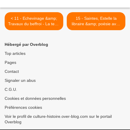
< 11 - Echevinage &amp;
15 - Saintes, Estelle la
Travaux du beffroi - La terre
libraire &amp; poésie avec
de notre histoire...
Raymond Bozier - L'échelle
faïencerie - Garden Ice
et les croix d'un certain
Café à Saintes - Fort
chemin... - Garden Ice Café
Hébergé par Overblog
Boyard en 1998: Graffiti
.... Inauguration &amp;
extension en terrasse - Du
Top articles
cheval à la >
Pages
Contact
Signaler un abus
C.G.U.
Cookies et données personnelles
Préférences cookies
Voir le profil de culture-histoire.over-blog.com sur le portail
Overblog