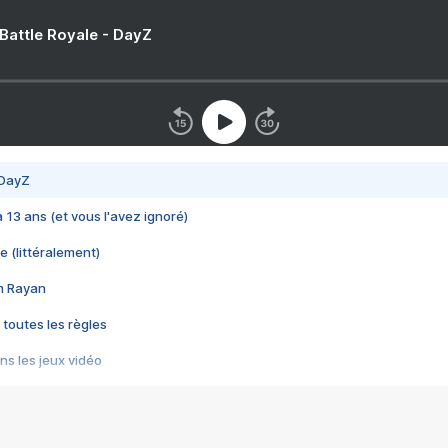
 Battle Royale - DayZ
 DayZ
 a 13 ans (et vous l'avez ignoré)
e (littéralement)
im Rayan
 toutes les règles
s les jeux vidéo
us choquant de Rockstar ? - Le scandale BULLY
e plus moche de Steam