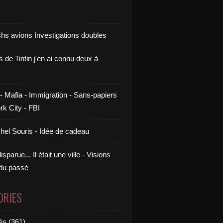
shs avions Investigations doubles
s de Tintin j'en ai connu deux à
- Mafia - Immigration - Sans-papiers
rk City - FBI
chel Souris - Idée de cadeau
sparue... Il était une ville - Visions
 du passé
ORIES
és (361)