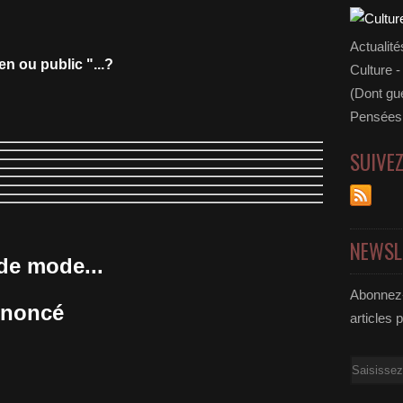
Actualité
en ou public "...?
Culture -
(Dont gue
Pensées 
SUIVE
NEWSL
 de mode...
Abonnez-
annoncé
articles 
Email