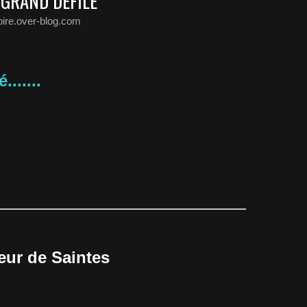
 GRAND DÉFILÉ
oire.over-blog.com
......
eur de Saintes