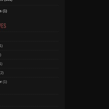
 (1)
VES
1)
)
1)
(2)
er
(1)