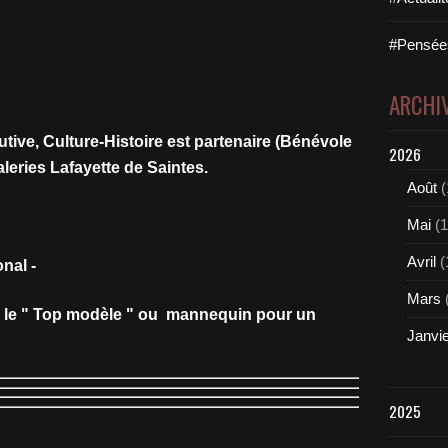
#Pensées
ARCHI
tive, Culture-Histoire est partenaire (Bénévole
2026
aleries Lafayette de Saintes.
Août
(
Mai
(1
Avril
(
nal -
Mars
e le " Top modèle " ou mannequin pour un
Janvi
2025