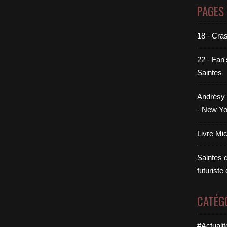
PAGES
18 - Cra
22 - Fan'
Saintes
Andrésy 
- New Yo
Livre Mi
Saintes di
futuriste
CATÉG
#Actualit