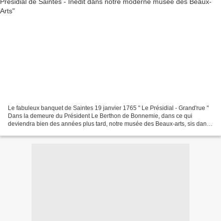
Le fabuleux banquet de Saintes 19 janvier 1765 " Le Présidial - Grand'rue "
Dans la demeure du Président Le Berthon de Bonnemie, dans ce qui
deviendra bien des années plus tard, notre musée des Beaux-arts, sis dans
cette rue devenue rue Victor Hugo. Un...