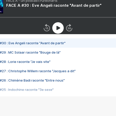
FACE A - un podcast Purecharts
FACE A #30 : Eve Angeli raconte "Avant de partir"
#30 : Eve Angeli raconte "Avant de partir"
#29 : MC Solaar raconte "Bouge de là"
28 : Lorie raconte "Je vais vite"
#27 : Christophe Willem raconte "Jacques a dit"
#26 : Chimène Badi raconte "Entre nous"
#25 : Indochine raconte "3e sexe"
#24 : Zaho raconte "C'est chelou"
#23 : Patrick Bruel raconte "Au café des délices"