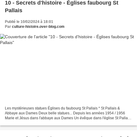
10 - Secrets d'histoire - Églises faubourg St
Pallais
Publié le 10/02/2024 à 18:01
Par
culture-histoire.over-blog.com
Les mystérieuses statues Églises du faubourg St Pallais * St Pallais &
Abbaye aux Dames Deux belle statues... Depuis les années 1954 / 1956
Marie et Jésus dans l'abbaye aux Dames Un évêque dans l'église St Pallais.
La " Première Dame " avait été acheté...