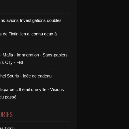
shs avions Investigations doubles
s de Tintin j'en ai connu deux à
- Mafia - Immigration - Sans-papiers
rk City - FBI
chel Souris - Idée de cadeau
sparue... Il était une ville - Visions
 du passé
ORIES
és (361)