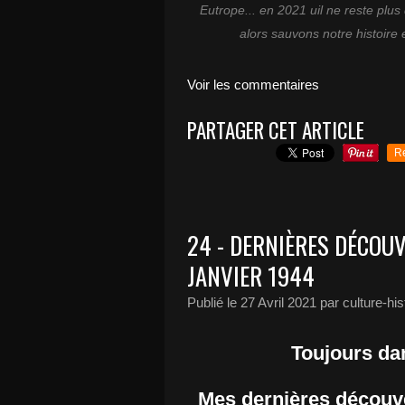
Eutrope... en 2021 uil ne reste plus
alors sauvons notre histoire 
Voir les commentaires
PARTAGER CET ARTICLE
R
24 - DERNIÈRES DÉCOUV
JANVIER 1944
Publié le
27 Avril 2021
par culture-hi
Toujours da
Mes dernières découve