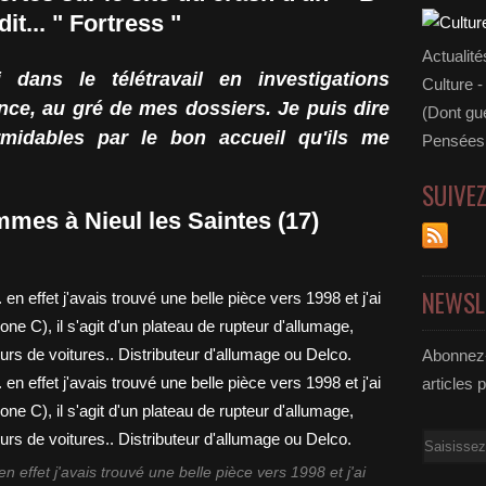
dit... " Fortress "
Actualité
 dans le télétravail en investigations
Culture -
ance, au gré de mes dossiers. Je puis dire
(Dont gue
rmidables par le bon accueil qu'ils me
Pensées 
SUIVE
mmes à Nieul les Saintes (17)
NEWSL
Abonnez-
articles 
Email
 en effet j'avais trouvé une belle pièce vers 1998 et j'ai