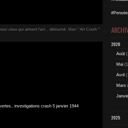
#Pensées
ARCHI
our ceux qui aiment l'art... détourné: Voici " Art Crash ".
2026
Août
(
Mai
(1
Avril
(
Mars
Janvi
2025