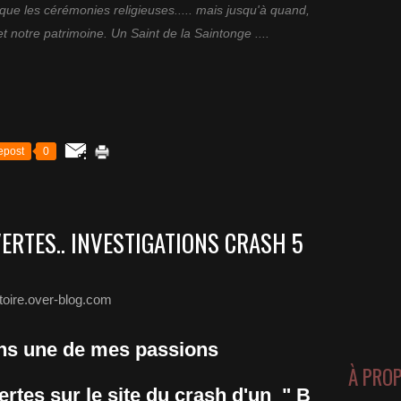
 que les cérémonies religieuses..... mais jusqu'à quand,
et notre patrimoine. Un Saint de la Saintonge ....
epost
0
ERTES.. INVESTIGATIONS CRASH 5
stoire.over-blog.com
ns une de mes passions
À PRO
rtes sur le site du crash d'un " B