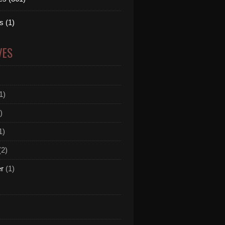
 (1)
VES
1)
)
1)
(2)
er
(1)