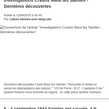
Investigations Crashs Nieul les Saintes -
Dernières découvertes
Publié le 11/09/2020 à 09:44
Par
culture-histoire.over-blog.com
Dernières découvertes Crash Nieul les Saintes " Remonter le temps et
suivre les dégradations des indices " " US Air Force - B 17 - Capitaine Cole "
Quand l'histoire nous remonte au regard... Ici cette pièce semble vraiment
neuve et pourtant... tordue...
5 - 4 septembre 1944 Saintes est sauvée. 4-9-