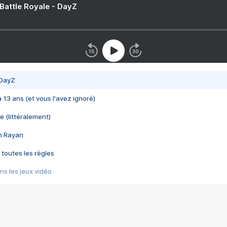
 Battle Royale - DayZ
 DayZ
 a 13 ans (et vous l'avez ignoré)
e (littéralement)
im Rayan
 toutes les règles
s les jeux vidéo
us choquant de Rockstar ? - Le scandale BULLY
e plus moche de Steam
du RÊVE tourne au CAUCHEMAR