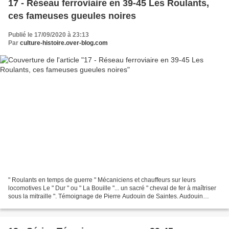
17 - Réseau ferroviaire en 39-45 Les Roulants,
ces fameuses gueules noires
Publié le 17/09/2020 à 23:13
Par
culture-histoire.over-blog.com
" Roulants en temps de guerre " Mécaniciens et chauffeurs sur leurs
locomotives Le " Dur " ou " La Bouille "... un sacré " cheval de fer à maîtriser
sous la mitraille ". Témoignage de Pierre Audouin de Saintes. Audouin
Pierre - 7/9/1917 Copie 24/6/44...