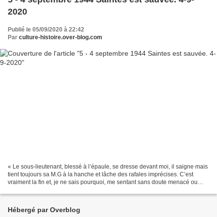
2020
Publié le 05/09/2020 à 22:42
Par
culture-histoire.over-blog.com
« Le sous-lieutenant, blessé à l’épaule, se dresse devant moi, il saigne mais
tient toujours sa M.G à la hanche et lâche des rafales imprécises. C’est
vraiment la fin et, je ne sais pourquoi, me sentant sans doute menacé ou
perdant mon sang-froid, je...
Hébergé par Overblog