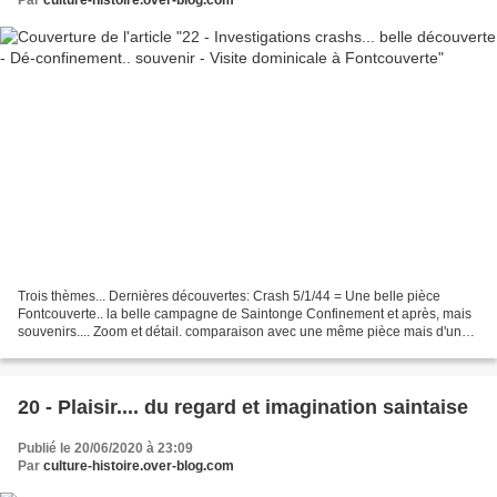
Trois thèmes... Dernières découvertes: Crash 5/1/44 = Une belle pièce
Fontcouverte.. la belle campagne de Saintonge Confinement et après, mais
souvenirs.... Zoom et détail. comparaison avec une même pièce mais d'un
autre avion abattu une semaine plutôt......
20 - Plaisir.... du regard et imagination saintaise
Publié le 20/06/2020 à 23:09
Par
culture-histoire.over-blog.com