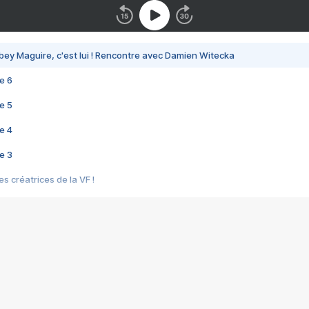
bey Maguire, c'est lui ! Rencontre avec Damien Witecka
e 6
e 5
e 4
e 3
s créatrices de la VF !
e 2
e 1
e Mektoub My Love arrive enfin ! Rencontre avec Shaïn Boumedine et Sal
i : après Toni en famille
elle réalise le bouleversant Dites lui que je l'aime