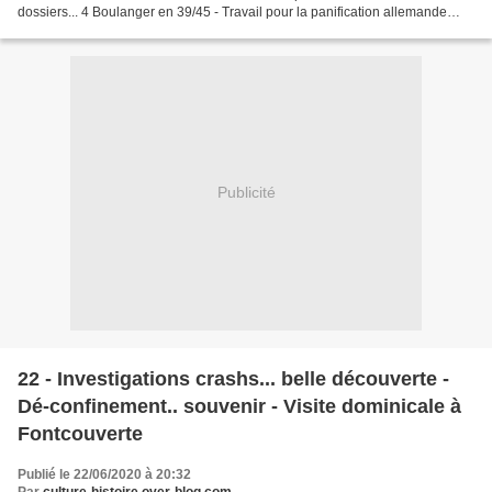
dossiers... 4 Boulanger en 39/45 - Travail pour la panification allemande
plutôt que le S.T.O A l'époque...
Publicité
22 - Investigations crashs... belle découverte -
Dé-confinement.. souvenir - Visite dominicale à
Fontcouverte
Publié le 22/06/2020 à 20:32
Par
culture-histoire.over-blog.com