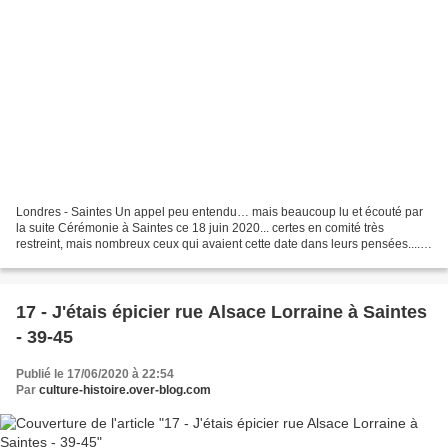
Londres - Saintes Un appel peu entendu… mais beaucoup lu et écouté par
la suite Cérémonie à Saintes ce 18 juin 2020... certes en comité très
restreint, mais nombreux ceux qui avaient cette date dans leurs pensées....
surtout en ces jours où certains humilient...
17 - J'étais épicier rue Alsace Lorraine à Saintes
- 39-45
Publié le 17/06/2020 à 22:54
Par
culture-histoire.over-blog.com