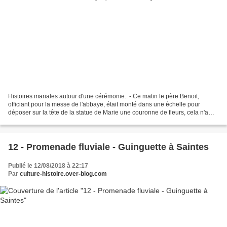
Histoires mariales autour d'une cérémonie.. - Ce matin le père Benoit,
officiant pour la messe de l'abbaye, était monté dans une échelle pour
déposer sur la tête de la statue de Marie une couronne de fleurs, cela n'a
pas été sans nous rappeler que lorsque...
12 - Promenade fluviale - Guinguette à Saintes
Publié le 12/08/2018 à 22:17
Par
culture-histoire.over-blog.com