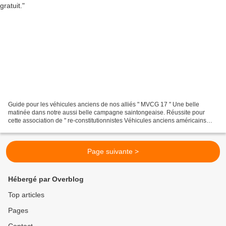
Guide pour les véhicules anciens de nos alliés " MVCG 17 " Une belle
matinée dans notre aussi belle campagne saintongeaise. Réussite pour
cette association de " re-constitutionnistes Véhicules anciens américains
39/45 ". Pas des fous de guerre, mais par...
Page suivante >
Hébergé par Overblog
Top articles
Pages