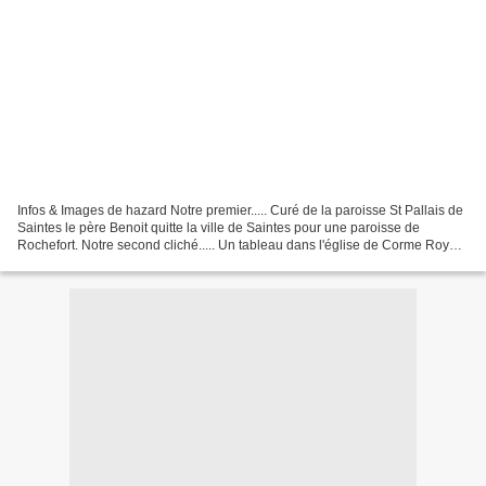
Infos & Images de hazard Notre premier..... Curé de la paroisse St Pallais de
Saintes le père Benoit quitte la ville de Saintes pour une paroisse de
Rochefort. Notre second cliché..... Un tableau dans l'église de Corme Royal,
il fut offert en 1653 par...