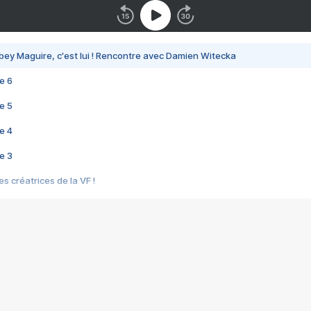
bey Maguire, c'est lui ! Rencontre avec Damien Witecka
e 6
e 5
e 4
e 3
s créatrices de la VF !
e 2
e 1
e Mektoub My Love arrive enfin ! Rencontre avec Shaïn Boumedine et Sal
i : après Toni en famille
elle réalise le bouleversant Dites lui que je l'aime