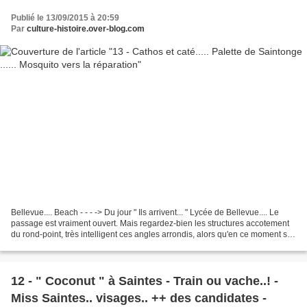
Publié le 13/09/2015 à 20:59
Par
culture-histoire.over-blog.com
Bellevue.... Beach - - - -> Du jour " Ils arrivent... " Lycée de Bellevue.... Le
passage est vraiment ouvert. Mais regardez-bien les structures accotement
du rond-point, très intelligent ces angles arrondis, alors qu'en ce moment sur
un autre important...
12 - " Coconut " à Saintes - Train ou vache..! -
Miss Saintes.. visages.. ++ des candidates -