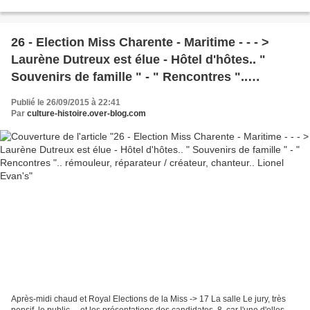
bureaucratie.... et oui...
26 - Election Miss Charente - Maritime - - - >
Laurène Dutreux est élue - Hôtel d'hôtes.. "
Souvenirs de famille " - " Rencontres "..
rémouleur, réparateur / créateur, chanteur..
Publié le 26/09/2015 à 22:41
Lionel Evan's
Par
culture-histoire.over-blog.com
Après-midi chaud et Royal Elections de la Miss -> 17 La salle Le jury, très
pensif, le public.... et les présentations des candidates, 8, car l'une d'elles,