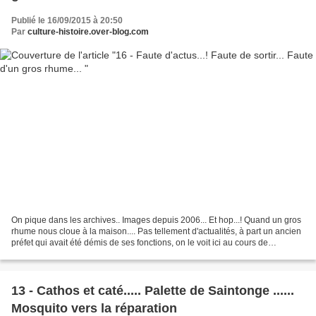
Publié le 16/09/2015 à 20:50
Par
culture-histoire.over-blog.com
On pique dans les archives.. Images depuis 2006... Et hop...! Quand un gros
rhume nous cloue à la maison.... Pas tellement d'actualités, à part un ancien
préfet qui avait été démis de ses fonctions, on le voit ici au cours de
l'interview par Culture-Histoire....
13 - Cathos et caté..... Palette de Saintonge ......
Mosquito vers la réparation