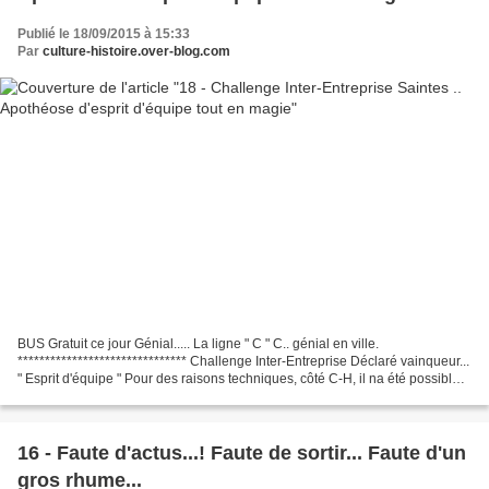
Publié le 18/09/2015 à 15:33
Par
culture-histoire.over-blog.com
BUS Gratuit ce jour Génial..... La ligne " C " C.. génial en ville.
******************************* Challenge Inter-Entreprise Déclaré vainqueur...
" Esprit d'équipe " Pour des raisons techniques, côté C-H, il na été possible
ne présenter qua la partie...
16 - Faute d'actus...! Faute de sortir... Faute d'un
gros rhume...