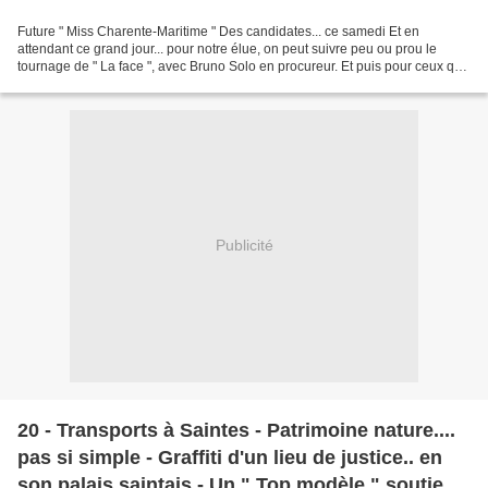
Future " Miss Charente-Maritime " Des candidates... ce samedi Et en
attendant ce grand jour... pour notre élue, on peut suivre peu ou prou le
tournage de " La face ", avec Bruno Solo en procureur. Et puis pour ceux qui
se sentent concernés... Week end...
Publicité
20 - Transports à Saintes - Patrimoine nature....
pas si simple - Graffiti d'un lieu de justice.. en
son palais saintais - Un " Top modèle " soutient