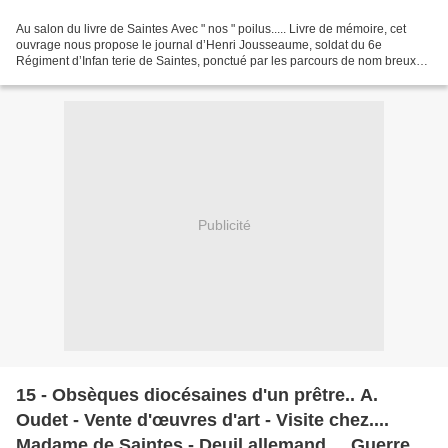
Au salon du livre de Saintes Avec " nos " poilus..... Livre de mémoire, cet
ouvrage nous propose le journal d’Henri Jousseaume, soldat du 6e
Régiment d’Infan terie de Saintes, ponctué par les parcours de nom breux
autres poilus saintongeais. Le tout pour...
Publicité
15 - Obsèques diocésaines d'un prêtre.. A.
Oudet - Vente d'œuvres d'art - Visite chez....
Madame de Saintes - Deuil allemand ... Guerre &