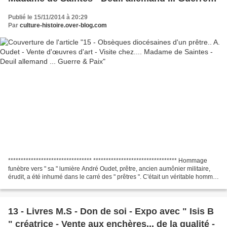
Paix
Publié le 15/11/2014 à 20:29
Par
culture-histoire.over-blog.com
********************************* ********************************* Hommage
funèbre vers " sa " lumière André Oudet, prêtre, ancien aumônier militaire,
érudit, a été inhumé dans le carré des " prêtres ". C'était un véritable homme
de " Foi ", proche de...
13 - Livres M.S - Don de soi - Expo avec " Isis B
" créatrice - Vente aux enchères... de la qualité -