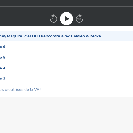
bey Maguire, c'est lui ! Rencontre avec Damien Witecka
e 6
e 5
e 4
e 3
s créatrices de la VF !
e 2
e 1
e Mektoub My Love arrive enfin ! Rencontre avec Shaïn Boumedine et Sal
i : après Toni en famille