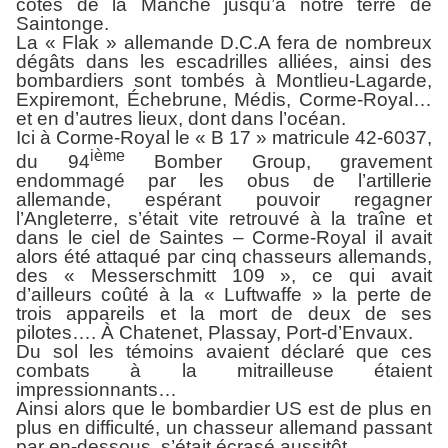
côtes de la Manche jusqu’à notre terre de
Saintonge.
La « Flak » allemande D.C.A fera de nombreux
dégâts dans les escadrilles alliées, ainsi des
bombardiers sont tombés à Montlieu-Lagarde,
Expiremont, Échebrune, Médis, Corme-Royal…
et en d’autres lieux, dont dans l’océan.
Ici à Corme-Royal le « B 17 » matricule 42-6037,
ième
du 94
Bomber Group, gravement
endommagé par les obus de l’artillerie
allemande, espérant pouvoir regagner
l’Angleterre, s’était vite retrouvé à la traîne et
dans le ciel de Saintes – Corme-Royal il avait
alors été attaqué par cinq chasseurs allemands,
des « Messerschmitt 109 », ce qui avait
d’ailleurs coûté à la « Luftwaffe » la perte de
trois appareils et la mort de deux de ses
pilotes…. À Chatenet, Plassay, Port-d’Envaux.
Du sol les témoins avaient déclaré que ces
combats à la mitrailleuse étaient
impressionnants…
Ainsi alors que le bombardier US est de plus en
plus en difficulté, un chasseur allemand passant
par en-dessous, s’était écrasé aussitôt.