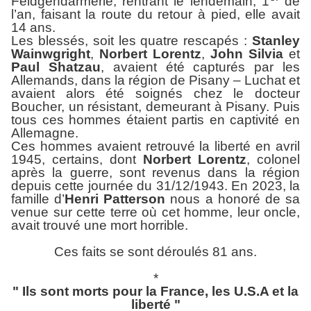
Feldgendarmerie, rentrant le lendemain, 1
de
l’an, faisant la route du retour à pied, elle avait
14 ans.
Les blessés, soit les quatre rescapés :
Stanley
Wainwgright
,
Norbert Lorentz
,
John Silvia
et
Paul Shatzau
, avaient été capturés par les
Allemands, dans la région de Pisany – Luchat et
avaient alors été soignés chez le docteur
Boucher, un résistant, demeurant à Pisany. Puis
tous ces hommes étaient partis en captivité en
Allemagne.
Ces hommes avaient retrouvé la liberté en avril
1945, certains, dont
Norbert Lorentz
, colonel
après la guerre, sont revenus dans la région
depuis cette journée du 31/12/1943. En 2023, la
famille d’
Henri
Patterson
nous a honoré de sa
venue sur cette terre où cet homme, leur oncle,
avait trouvé une mort horrible.
Ces faits se sont déroulés 81 ans.
*
" Ils sont morts pour la France, les U.S.A et la
liberté "