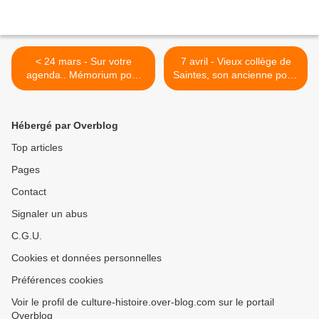
< 24 mars - Sur votre
7 avril - Vieux collège de
agenda.. Mémorium pour
Saintes, son ancienne porte
des héros US nos sauveurs
du XVIIième, rue Fernand
-- Corme Royal
Chapsal. " La porte
monumentale " >
Hébergé par Overblog
Top articles
Pages
Contact
Signaler un abus
C.G.U.
Cookies et données personnelles
Préférences cookies
Voir le profil de culture-histoire.over-blog.com sur le portail
Overblog