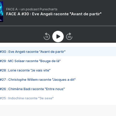
FACE A - un podcast Purecharts
FACE A #30 : Eve Angeli raconte "Avant de partir"
#30 : Eve Angeli raconte "Avant de partir"
#29 : MC Solaar raconte "Bouge de là"
28 : Lorie raconte "Je vais vite"
#27 : Christophe Willem raconte "Jacques a dit"
#26 : Chimène Badi raconte "Entre nous"
#25 : Indochine raconte "3e sexe"
#24 : Zaho raconte "C'est chelou"