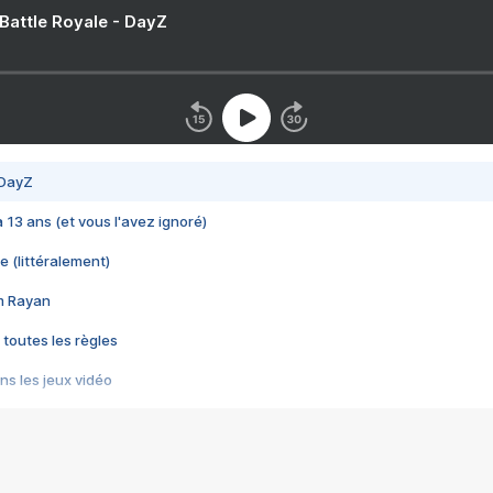
 Battle Royale - DayZ
 DayZ
 a 13 ans (et vous l'avez ignoré)
e (littéralement)
im Rayan
 toutes les règles
s les jeux vidéo
us choquant de Rockstar ? - Le scandale BULLY
e plus moche de Steam