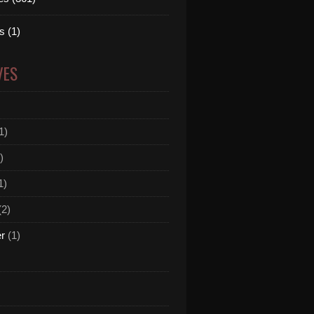
 (1)
VES
1)
)
1)
(2)
er
(1)