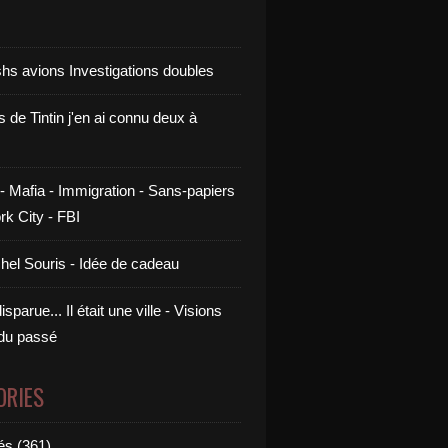
shs avions Investigations doubles
s de Tintin j'en ai connu deux à
- Mafia - Immigration - Sans-papiers
rk City - FBI
chel Souris - Idée de cadeau
sparue... Il était une ville - Visions
 du passé
ORIES
és (361)