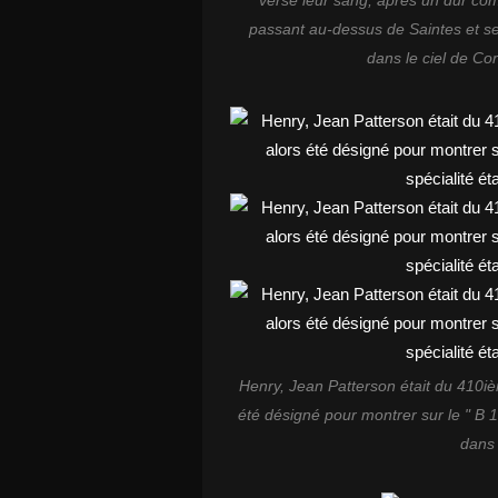
versé leur sang, après un dur com
passant au-dessus de Saintes et se
dans le ciel de Co
Henry, Jean Patterson était du 410iè
été désigné pour montrer sur le " B 17 
dans 