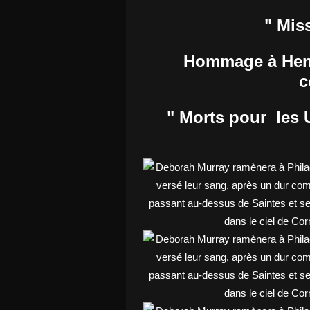
" Mis
Hommage à Henry
c
" Morts pour les U.