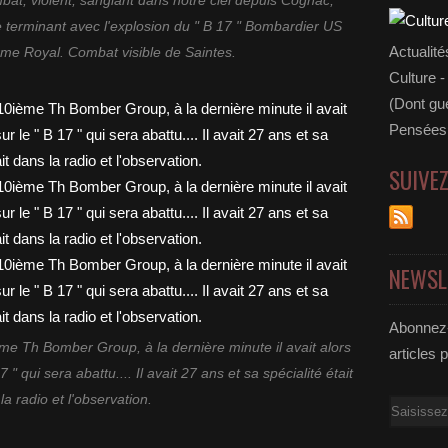
bat, violent, sanglant dans notre ciel depuis Cognac,
 terminant avec l'explosion du " B 17 " Bombardier US
Actualité
rme Royal. Combat visible de Saintes.
Culture -
(Dont gue
Pensées 
SUIVE
NEWSL
Abonnez-
me Th Bomber Group, à la dernière minute il avait alors
articles 
" qui sera abattu.... Il avait 27 ans et sa spécialité était
la radio et l'observation.
Email