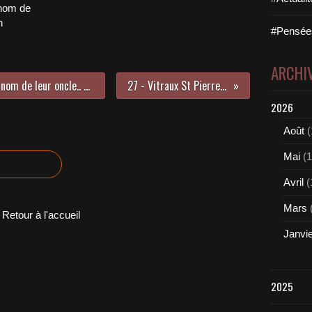
nom de
n
#Pensées
ARCHI
15 mai - Venue des américains au nom de leur oncle.. Henry, Jean Patterson
27 - Vitraux St Pierre et détails
2026
Août
(
Mai
(1
Avril
(
Mars
Retour à l'accueil
Janvi
2025