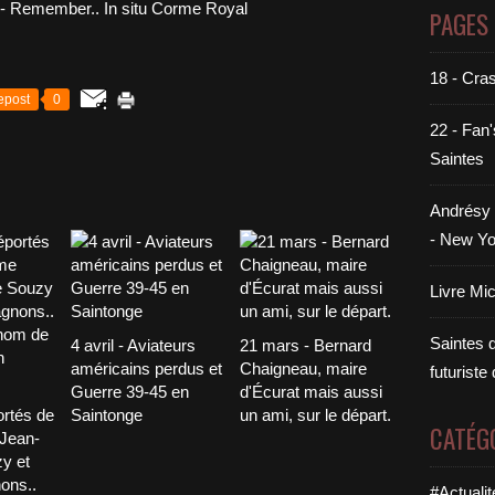
PAGES
18 - Cra
epost
0
22 - Fan'
Saintes
Andrésy 
- New Yo
Livre Mi
Saintes di
4 avril - Aviateurs
21 mars - Bernard
américains perdus et
Chaigneau, maire
futuriste
Guerre 39-45 en
d'Écurat mais aussi
ortés de
Saintonge
un ami, sur le départ.
CATÉG
 Jean-
y et
ons..
#Actualit