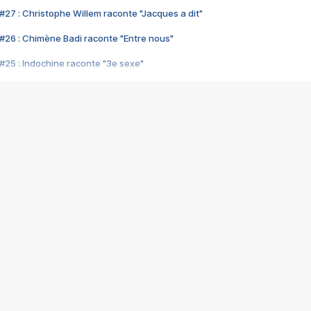
#27 : Christophe Willem raconte "Jacques a dit"
#26 : Chimène Badi raconte "Entre nous"
#25 : Indochine raconte "3e sexe"
#24 : Zaho raconte "C'est chelou"
#23 : Patrick Bruel raconte "Au café des délices"
#22 : Kyo raconte "Le chemin"
#21 : Nolwenn Leroy raconte "Cassé"
#20 : Patrick Hernandez raconte "Born to be alive"
#19 : Lorie raconte "Près de moi"
#18 : Michael Jones raconte "A nos actes manqués" (avec Jean-Jacque
#17 : Khaled raconte "Aïcha"
#16 : Corneille raconte "Parce qu'on vient de loin"