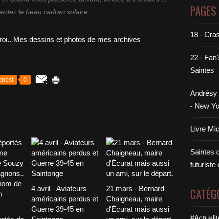
PAGES
ardez le beau cadran solaire
18 - Cra
22 - Fan'
Saintes
epost
0
Andrésy 
- New Yo
Livre Mi
Saintes di
futuriste
4 avril - Aviateurs
21 mars - Bernard
CATÉG
américains perdus et
Chaigneau, maire
Guerre 39-45 en
d'Écurat mais aussi
#Actualit