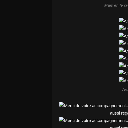
Mais en le cr
Arc