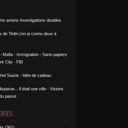
shs avions Investigations doubles
s de Tintin j'en ai connu deux à
- Mafia - Immigration - Sans-papiers
rk City - FBI
chel Souris - Idée de cadeau
sparue... Il était une ville - Visions
 du passé
ORIES
és (361)