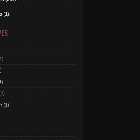
 (1)
VES
1)
)
1)
(2)
er
(1)