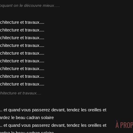
oquant on le découvre mieux.....
hitecture et travaux....
À PRO