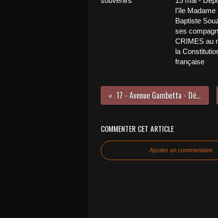
souvenirs
15 mai - Dép
l'île Madame
Baptiste Souz
ses compagn
CRIMES au 
la Constitutio
française
17 - Avenue Gambetta - Défi 2023 pour Saintes
COMMENTER CET ARTICLE
Ajouter un commentaire