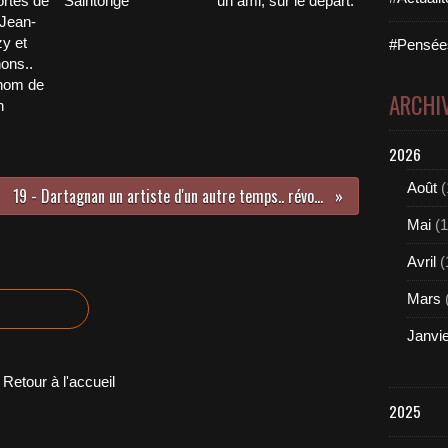
ortés de
Saintonge
un ami, sur le départ.
 Jean-
y et
#Pensées
ons..
nom de
ARCHI
n
2026
Août
(
19 - Dartagnan un artiste d'un autre temps.. révolu (Mais aussi Mort pour la France)
Mai
(1
Avril
(
Mars
Janvi
Retour à l'accueil
2025