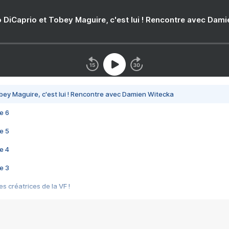
 DiCaprio et Tobey Maguire, c'est lui ! Rencontre avec Dam
bey Maguire, c'est lui ! Rencontre avec Damien Witecka
e 6
e 5
e 4
e 3
s créatrices de la VF !
e 2
e 1