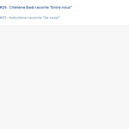
#26 : Chimène Badi raconte "Entre nous"
#25 : Indochine raconte "3e sexe"
#24 : Zaho raconte "C'est chelou"
#23 : Patrick Bruel raconte "Au café des délices"
#22 : Kyo raconte "Le chemin"
#21 : Nolwenn Leroy raconte "Cassé"
#20 : Patrick Hernandez raconte "Born to be alive"
#19 : Lorie raconte "Près de moi"
#18 : Michael Jones raconte "A nos actes manqués" (avec Jean-Jacque
#17 : Khaled raconte "Aïcha"
#16 : Corneille raconte "Parce qu'on vient de loin"
#15 : Indochine raconte "L'aventurier"