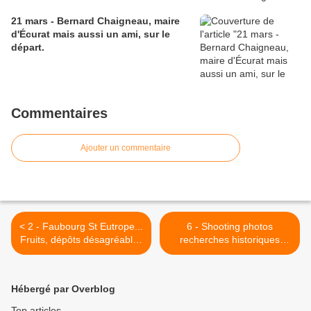
21 mars - Bernard Chaigneau, maire
d'Écurat mais aussi un ami, sur le
départ.
Commentaires
Ajouter un commentaire
< 2 - Faubourg St Eutrope...
6 - Shooting photos
Fruits, dépôts désagréables
recherches historiques
et graffiti... sous le regard
STATUE - Egout romain >
de la basilique
Hébergé par Overblog
Top articles