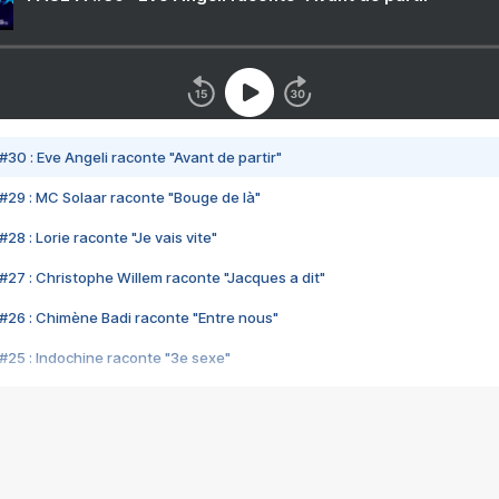
#30 : Eve Angeli raconte "Avant de partir"
#29 : MC Solaar raconte "Bouge de là"
28 : Lorie raconte "Je vais vite"
#27 : Christophe Willem raconte "Jacques a dit"
#26 : Chimène Badi raconte "Entre nous"
#25 : Indochine raconte "3e sexe"
#24 : Zaho raconte "C'est chelou"
#23 : Patrick Bruel raconte "Au café des délices"
#22 : Kyo raconte "Le chemin"