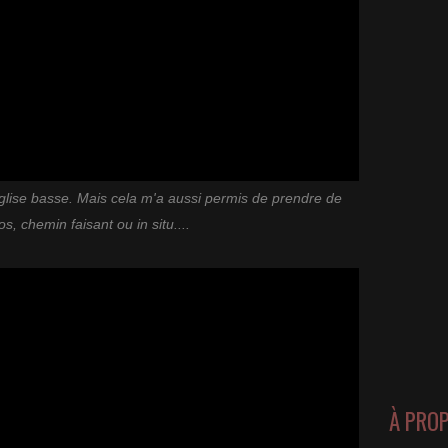
église basse. Mais cela m'a aussi permis de prendre de
s, chemin faisant ou in situ....
À PRO