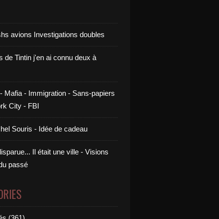
shs avions Investigations doubles
s de Tintin j'en ai connu deux à
- Mafia - Immigration - Sans-papiers
rk City - FBI
chel Souris - Idée de cadeau
sparue... Il était une ville - Visions
 du passé
ORIES
és (361)