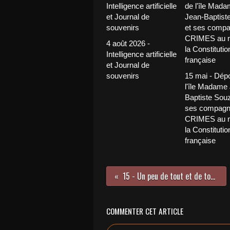
4 août 2026 -
Intelligence artificielle
et Journal de
souvenirs
15 mai - Dép
l'île Madame
Baptiste Souz
ses compagn
CRIMES au 
la Constitutio
française
15 - Un peu de tout et de tous les temps... Saintes
COMMENTER CET ARTICLE