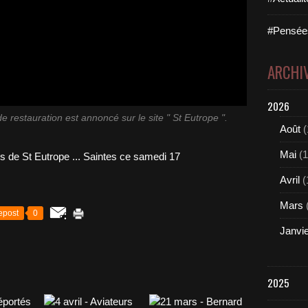
#Pensées
ARCHI
2026
restauration est annoncé sur le site " St Eutrope ".
Août
(
Mai
(1
Avril
(
Mars
epost
0
Janvi
2025