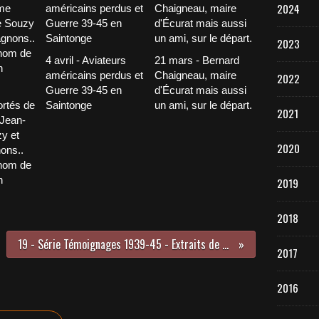
2024
2023
4 avril - Aviateurs
21 mars - Bernard
américains perdus et
Chaigneau, maire
2022
Guerre 39-45 en
d'Écurat mais aussi
ortés de
Saintonge
un ami, sur le départ.
2021
 Jean-
y et
2020
ons..
nom de
n
2019
2018
19 - Série Témoignages 1939-45 - Extraits de dossiers des témoignages... suite
2017
2016