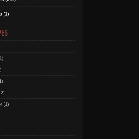
 (1)
VES
1)
)
1)
(2)
er
(1)