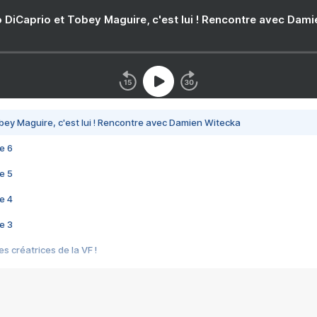
 DiCaprio et Tobey Maguire, c'est lui ! Rencontre avec Dam
bey Maguire, c'est lui ! Rencontre avec Damien Witecka
e 6
e 5
e 4
e 3
s créatrices de la VF !
e 2
e 1