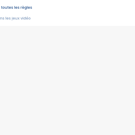
 toutes les règles
s les jeux vidéo
us choquant de Rockstar ? - Le scandale BULLY
e plus moche de Steam
du RÊVE tourne au CAUCHEMAR
pendant 8 heures
it… à tort
umiliés par un jeu vidéo
ire - Final Fantasy 8
ti un empire - Age of Empires
story DOFUS
tard, il crée l'un des pires jeux de tous les temps, MindsEye.