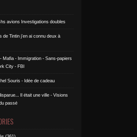
shs avions Investigations doubles
s de Tintin j'en ai connu deux à
- Mafia - Immigration - Sans-papiers
rk City - FBI
chel Souris - Idée de cadeau
sparue... Il était une ville - Visions
 du passé
ORIES
és (361)