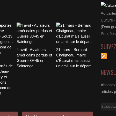
Actualité
Culture -
(Dont gue
Pensées 
SUIVE
4 avril - Aviateurs
21 mars - Bernard
américains perdus et
Chaigneau, maire
Guerre 39-45 en
d'Écurat mais aussi
ortés de
Saintonge
un ami, sur le départ.
NEWSL
 Jean-
y et
ons..
Abonnez-
nom de
articles 
n
Email