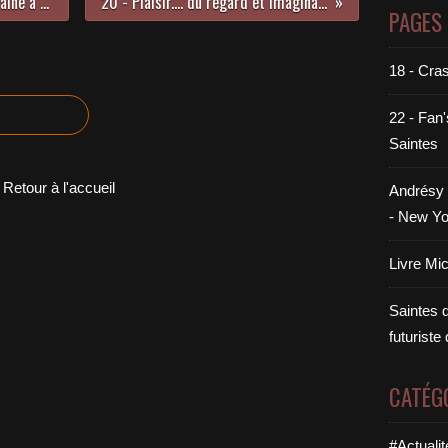
17 - J'étais épicier rue Alsace Lorraine à Saintes - 39-45
20 - Plaisir.... du regard et imagination saintaise
PAGES
18 - Cra
22 - Fan'
Saintes
Retour à l'accueil
Andrésy 
- New Yo
Livre Mi
Saintes di
futuriste
CATÉG
#Actualit