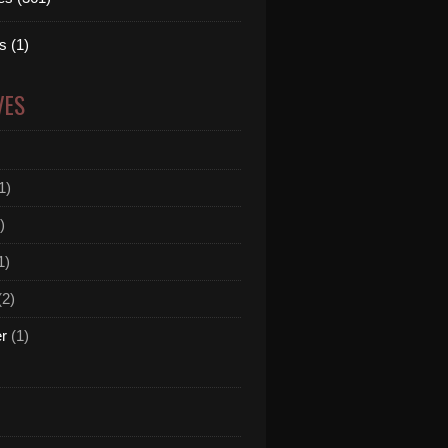
 (1)
VES
1)
)
1)
(2)
er
(1)