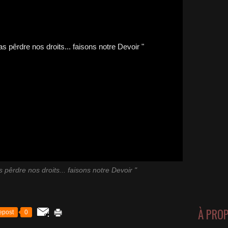
 pêrdre nos droits... faisons notre Devoir "
À PRO
epost
0