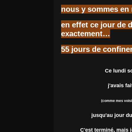
nous y sommes en r
en effet ce jour d
exactement…
55 jours de confine
Ce lundi s
j'avais fa
(comme mes voisin
jusqu'au jour du
C'est terminé, mais j