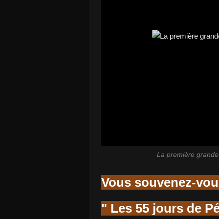
La première grande j
Vous souvenez-vo
" Les 55 jours de Pé