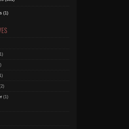
 (1)
VES
1)
)
1)
(2)
er
(1)