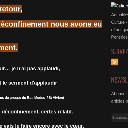
etour,
Actualité
e déconfinement nous avons eu
Culture -
(Dont gue
Pensées 
ment.
SUIVE
oir… je n'ai pas applaudi,
NEWSL
it le serment d'applaudir
Abonnez-
s du groupe du Bas Médoc / St Vivien)
articles 
 déconfinement, certes relatif.
Email
e vais le faire encore avec le cœur.