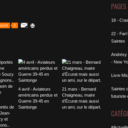
PAGES
18 - Cra
epost
0
22 - Fan'
Saintes
Andrésy 
- New Yo
Livre Mi
Saintes di
4 avril - Aviateurs
21 mars - Bernard
américains perdus et
Chaigneau, maire
futuriste
Guerre 39-45 en
d'Écurat mais aussi
ortés de
Saintonge
un ami, sur le départ.
CATÉG
 Jean-
y et
ons..
#Actualit