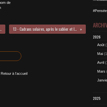
nom de
n
#Pensées
ARCHI
lturelles... Ecoles et public, à mon petit niveau
13 - Cadrans solaires, après le sablier et la bougie - Saintes se dévoile à l'ombre du style
2026
Août
(
Mai
(1
Avril
(
Mars
Retour à l'accueil
Janvi
2025