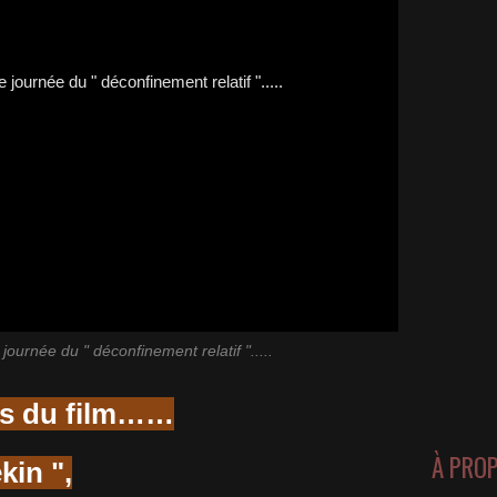
ournée du " déconfinement relatif ".....
us du film……
À PRO
kin ",