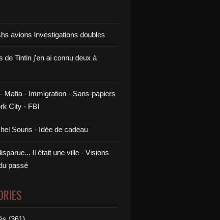
shs avions Investigations doubles
s de Tintin j'en ai connu deux à
- Mafia - Immigration - Sans-papiers
rk City - FBI
chel Souris - Idée de cadeau
sparue... Il était une ville - Visions
 du passé
ORIES
és (361)