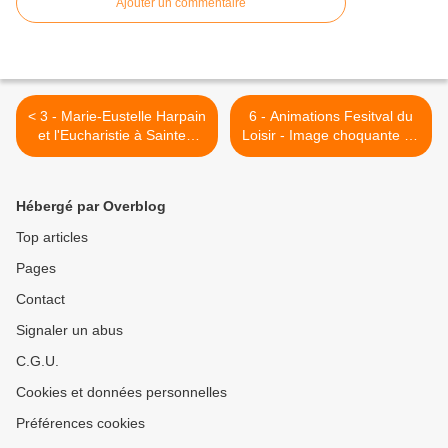
Ajouter un commentaire
< 3 - Marie-Eustelle Harpain
6 - Animations Fesitval du
et l'Eucharistie à Saintes.
Loisir - Image choquante un
Un cadre détruit mais
manquement Abbaye
parlant. Patrouille de
Danger >
France anniversaire
Hébergé par Overblog
Saintes.
Top articles
Pages
Contact
Signaler un abus
C.G.U.
Cookies et données personnelles
Préférences cookies