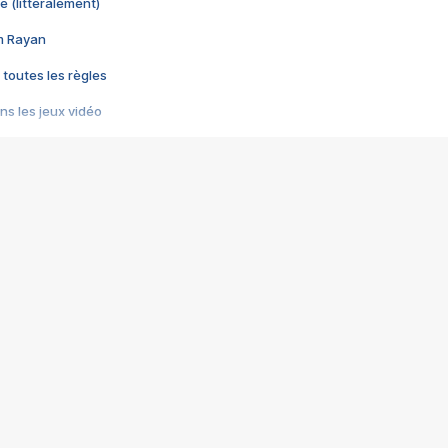
e (littéralement)
im Rayan
 toutes les règles
s les jeux vidéo
us choquant de Rockstar ? - Le scandale BULLY
e plus moche de Steam
du RÊVE tourne au CAUCHEMAR
pendant 8 heures
it… à tort
umiliés par un jeu vidéo
ire - Final Fantasy 8
ti un empire - Age of Empires
story DOFUS