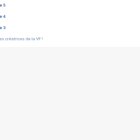
e 5
e 4
e 3
s créatrices de la VF !
e 2
e 1
e Mektoub My Love arrive enfin ! Rencontre avec Shaïn Boumedine et Sal
i : après Toni en famille
elle réalise le bouleversant Dites lui que je l'aime
ais ! Rencontre autour de Vie privée de Rebecca Zlotowski
 de Marguerite, Grave... Rencontre avec Ella Rumpf
 Les Rêveurs, un film intime sur la santé mentale