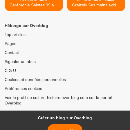
Cérémonie Saintes 99 ans
Graizely Ses mains avides
plus tard. Julien Graizely
du pinceau. UNICEF
aperçu d'un artiste chez
Saintes. Visions en
Yvan Rotrou. Agenda: colis
l'abbaye. UNICEF Saintes >
Hébergé par Overblog
aux prisonniers. Orgue à
sauver. Tournée des curés
Top articles
sur scène.
Pages
Contact
Signaler un abus
C.G.U.
Cookies et données personnelles
Préférences cookies
Voir le profil de culture-histoire.over-blog.com sur le portail
Overblog
Créer un blog sur Overblog