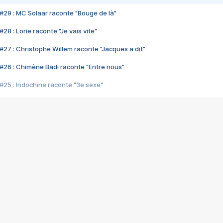
#29 : MC Solaar raconte "Bouge de là"
28 : Lorie raconte "Je vais vite"
#27 : Christophe Willem raconte "Jacques a dit"
#26 : Chimène Badi raconte "Entre nous"
#25 : Indochine raconte "3e sexe"
#24 : Zaho raconte "C'est chelou"
#23 : Patrick Bruel raconte "Au café des délices"
#22 : Kyo raconte "Le chemin"
#21 : Nolwenn Leroy raconte "Cassé"
#20 : Patrick Hernandez raconte "Born to be alive"
#19 : Lorie raconte "Près de moi"
#18 : Michael Jones raconte "A nos actes manqués" (avec Jean-Jacque