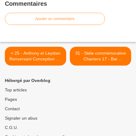
Commentaires
Ajouter un commentaire
< 25 - Anthony et Leystan
31 - Stèle commémorative
Renversant Conception Vie
Chaniers 17 - Bar
ou Mort: Artistes. Chat de
l'Escarmouche. Les Saints
Doisneau Bis;
ou les Morts. >
Hébergé par Overblog
Top articles
Pages
Contact
Signaler un abus
C.G.U.