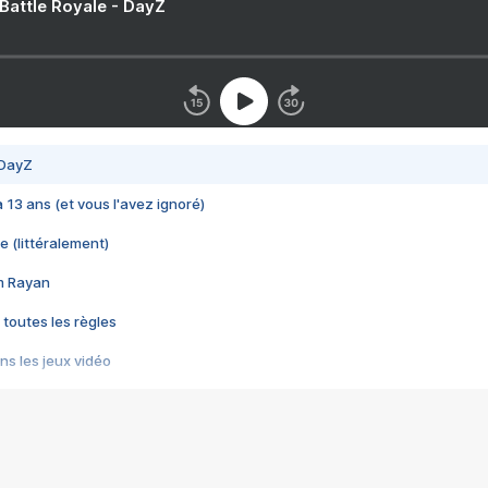
 Battle Royale - DayZ
 DayZ
 a 13 ans (et vous l'avez ignoré)
e (littéralement)
im Rayan
 toutes les règles
s les jeux vidéo
us choquant de Rockstar ? - Le scandale BULLY
e plus moche de Steam
du RÊVE tourne au CAUCHEMAR