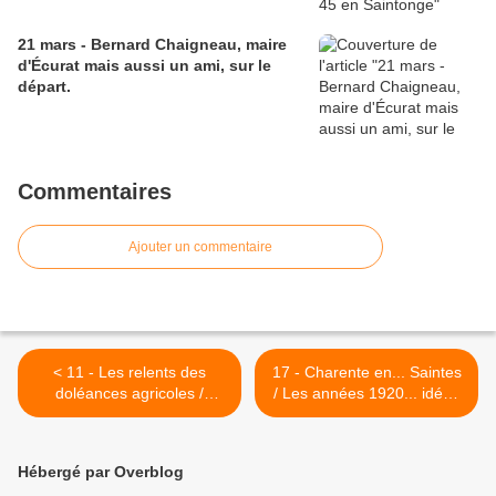
21 mars - Bernard Chaigneau, maire
d'Écurat mais aussi un ami, sur le
départ.
Commentaires
Ajouter un commentaire
< 11 - Les relents des
17 - Charente en... Saintes
doléances agricoles /
/ Les années 1920... idées
Drame de la route / La
folles / Passion Aviation...
Charente dans tous ses
Crash et traçabilité >
étalements
Hébergé par Overblog