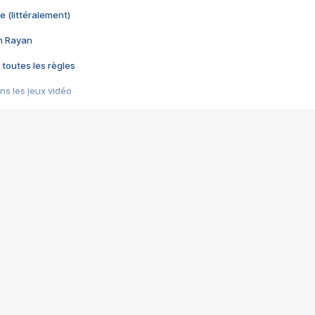
e (littéralement)
im Rayan
 toutes les règles
s les jeux vidéo
us choquant de Rockstar ? - Le scandale BULLY
e plus moche de Steam
du RÊVE tourne au CAUCHEMAR
pendant 8 heures
it… à tort
umiliés par un jeu vidéo
ire - Final Fantasy 8
ti un empire - Age of Empires