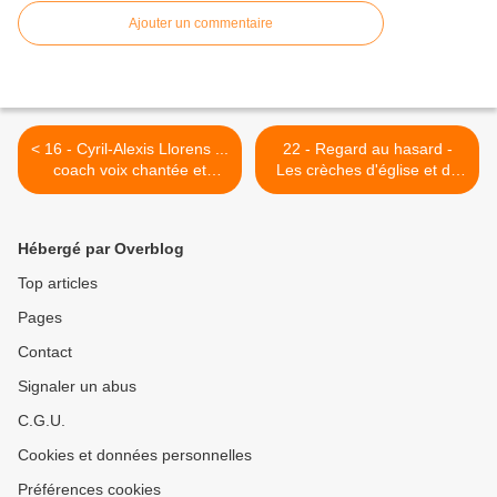
Ajouter un commentaire
< 16 - Cyril-Alexis Llorens ...
22 - Regard au hasard -
coach voix chantée et
Les crèches d'église et de
parlée - Costumière de
la place laïque... - Entre
l'Hermione à Saintes
marché de Noël et poule..
pour sourire >
Hébergé par Overblog
Top articles
Pages
Contact
Signaler un abus
C.G.U.
Cookies et données personnelles
Préférences cookies