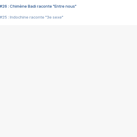
#26 : Chimène Badi raconte "Entre nous"
#25 : Indochine raconte "3e sexe"
#24 : Zaho raconte "C'est chelou"
#23 : Patrick Bruel raconte "Au café des délices"
#22 : Kyo raconte "Le chemin"
#21 : Nolwenn Leroy raconte "Cassé"
#20 : Patrick Hernandez raconte "Born to be alive"
#19 : Lorie raconte "Près de moi"
#18 : Michael Jones raconte "A nos actes manqués" (avec Jean-Jacque
#17 : Khaled raconte "Aïcha"
#16 : Corneille raconte "Parce qu'on vient de loin"
#15 : Indochine raconte "L'aventurier"