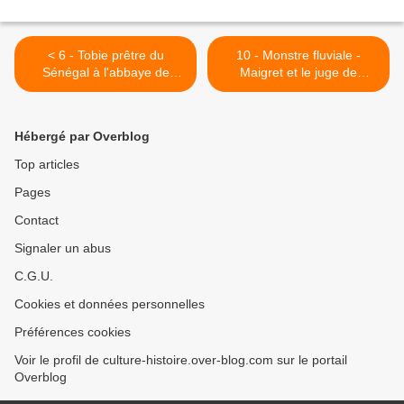
< 6 - Tobie prêtre du
10 - Monstre fluviale -
Sénégal à l'abbaye de
Maigret et le juge de
Saintes - Bougie pour
Saintes - Magicien: Alex
Hiroshima - Drame " Crash
Heart - Petit train et pont de
" Mosquito " à Fontenay le
pierre - D'un avion à un
Hébergé par Overblog
comte 85, au retour de
autre - >
Jonzac - Lourdes..
Top articles
Charentais maritimes chez
Pages
Marie
Contact
Signaler un abus
C.G.U.
Cookies et données personnelles
Préférences cookies
Voir le profil de culture-histoire.over-blog.com sur le portail
Overblog