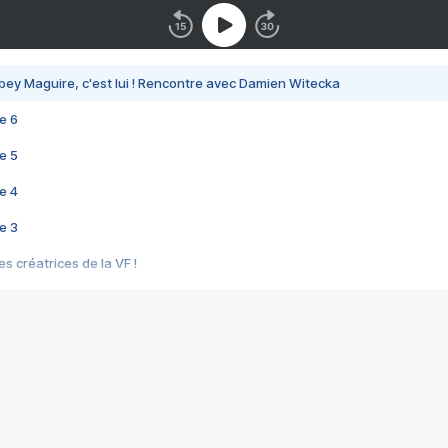
bey Maguire, c'est lui ! Rencontre avec Damien Witecka
e 6
e 5
e 4
e 3
s créatrices de la VF !
e 2
e 1
e Mektoub My Love arrive enfin ! Rencontre avec Shaïn Boumedine et Sal
i : après Toni en famille
elle réalise le bouleversant Dites lui que je l'aime