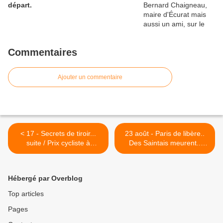
départ.
Commentaires
Ajouter un commentaire
< 17 - Secrets de tiroir...
23 août - Paris de libère..
suite / Prix cycliste à
Des Saintais meurent..
Saintes: Marcel Bergereau
encore - Flânerie
... Boudat Thomas,
flamboyante - Quelle heure
Kuroeda Shiki - Avec Guy
est-il...? >
Hébergé par Overblog
Saulnier, blessé à mort qui
a survécu: Ses croquis -
Top articles
Lunettes..!!!!
Pages