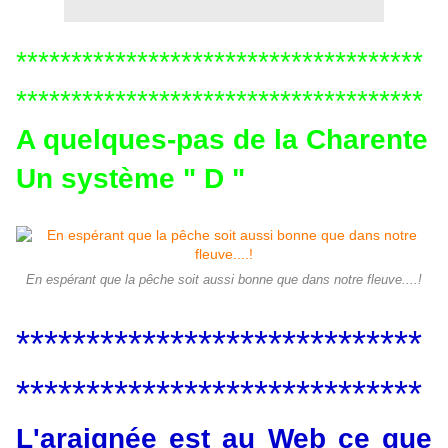
*************************************
*************************************
A quelques-pas de la Charente
Un système " D "
En espérant que la pêche soit aussi bonne que dans notre fleuve....!
*****************************
*****************************
L'araignée est au Web ce que