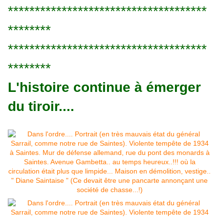
*************************************
********
*************************************
********
L'histoire continue à émerger
du tiroir....