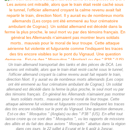
Un train allemand transportait des tanks et des pièces de DCA. Les
avions ont mitraillé, alors que le train était resté caché sous le tunnel,
l'officier allemand croyant la calme revenu avait fait repartir le train,
direction Niort. Il y aurait eu de nombreux morts allemands (Les corps
ont été emmené au four crématoire ambulant de Cognac). Un soldat
allemand est décédé dans la ferme la plus proche, le seul mort vu par
des témoins français. En général les Allemands n'aimaient pas montrer
leurs soldats morts.. mauvais pour le moral de leur troupe. Cette
attaque aérienne fut violente et fulgurante comme l'indiquent les traces
des tirs encore visibles sur le pont du Vignaud. Une question demeure..
Est-ce des " Mosquitos " (Anglais) ou des " P38 " (US). En effet tout
laisse croire qu ce sont des " Mosquitos ", vu les rapports de missions
des alliés et du fait des deux avions " Mosquito " abattus dans la région
dans ces jours, le 22 juillet à Ecurat et le 6 août à Jonzac.