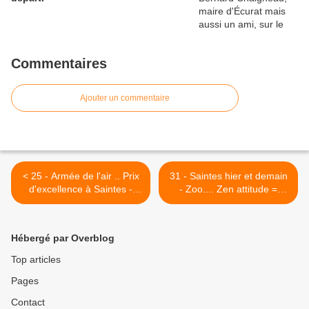
Commentaires
Ajouter un commentaire
< 25 - Armée de l'air .. Prix
31 - Saintes hier et demain
d'excellence à Saintes -
- Zoo.... Zen attitude =
Police municipale et
contagion - Ecurat / Jonzac
solidarité - Braderie ou
: 6 août 2014 - Images du
croisière
samedi à Saintes >
Hébergé par Overblog
Top articles
Pages
Contact