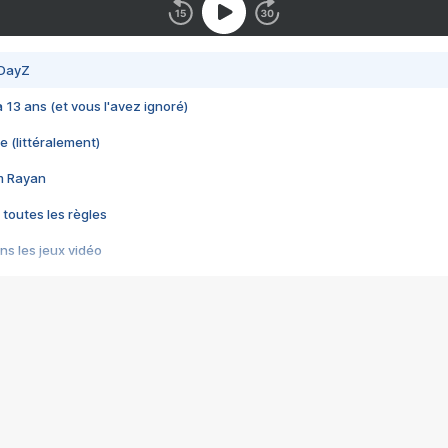
 DayZ
 a 13 ans (et vous l'avez ignoré)
e (littéralement)
im Rayan
 toutes les règles
s les jeux vidéo
us choquant de Rockstar ? - Le scandale BULLY
e plus moche de Steam
du RÊVE tourne au CAUCHEMAR
pendant 8 heures
it… à tort