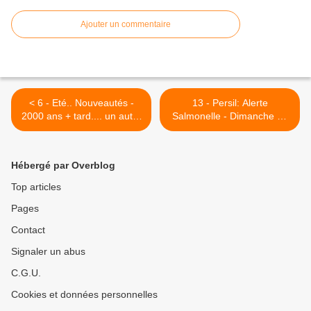
Ajouter un commentaire
< 6 - Eté.. Nouveautés -
13 - Persil: Alerte
2000 ans + tard.... un autre
Salmonelle - Dimanche 20
homme... - Saintes et "
juillet .... Echo des plages
monsieur quiétude " des
normandes " 6 juin 44 " à
Saintais - Comité de
Saintes - François Hollande
Hébergé par Overblog
quartier..... démocratie
aux champs - Fête
participative....
nationale " Non stop " >
Top articles
Pages
Contact
Signaler un abus
C.G.U.
Cookies et données personnelles