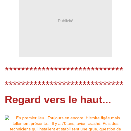
Publicité
*****************************
*****************************
Regard vers le haut...