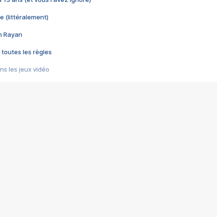
e (littéralement)
im Rayan
 toutes les règles
s les jeux vidéo
us choquant de Rockstar ? - Le scandale BULLY
e plus moche de Steam
du RÊVE tourne au CAUCHEMAR
pendant 8 heures
it… à tort
umiliés par un jeu vidéo
ire - Final Fantasy 8
ti un empire - Age of Empires