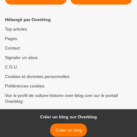
Dominique Demulier en
Photos du jour >
promotion - 31.... - - - > St
Sylvestre, cavalcade,
Hébergé par Overblog
corrida : Saintes
Top articles
Pages
Contact
Signaler un abus
C.G.U.
Cookies et données personnelles
Préférences cookies
Voir le profil de culture-histoire.over-blog.com sur le portail
Overblog
Créer un blog sur Overblog
Créer un blog