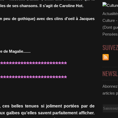
les de ses chansons. Il s'agit de Caroline Hot.
Actualité
n peu de gothique) avec des clins d'oeil à Jacques
Culture -
(Dont gue
Pensées 
SUIVE
 de Magalie.......
************************
NEWSL
************************
Abonnez-
articles 
, ces belles tenues si joliment portées par de
Email
aux galbes qu'elles savent parfaitement afficher.