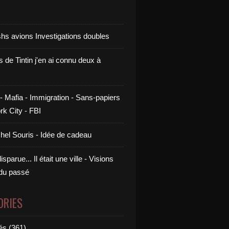
shs avions Investigations doubles
s de Tintin j'en ai connu deux à
- Mafia - Immigration - Sans-papiers
rk City - FBI
chel Souris - Idée de cadeau
sparue... Il était une ville - Visions
 du passé
ORIES
és (361)