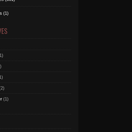
 (1)
VES
1)
)
1)
(2)
er
(1)