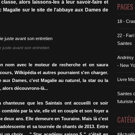
a classe
,
alors laissons-les à leur savoir-faire et
PAGES
 Magalie sur le site de l'abbaye aux Dames de
18 - Cra
22 - Fan'
Saintes
 juste avant son entretien
Andrésy 
 son nom avec le moteur de recherche et on saura
- New Yo
rcours, Wilkipédia et autres pourraient s'en charger.
Livre Mi
e aux Dames, c'est Magalie au naturel, la star ou la
, alors découvrons-là...
Saintes di
futuriste
a chanteuse que les Saintais ont accueilli ce soir
 comblée par la vie, elle vit en couple et son foyer a
CATÉG
 de deux ans. Elle demeure en Touraine. Mais là c'est
'adolescente et sa tournée de chants de 2013. Entre
 un choix.... " Star académy saison 5 ", c'était en
#Actualit